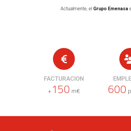
Actualmente, el
Grupo Emenasa
e
FACTURACION
EMPL
150
600
+
m€
p