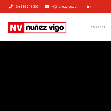
+34 986 211 500
nv@nunezvigo.com
EMPRESA